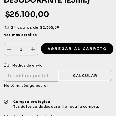
DESODORANTE 123ml.)
$26.100,00
24
cuotas de
$2.305,39
Ver más detalles
CAMBIAR CP
Entregas para el CP:
Medios de envío
CALCULAR
No sé mi código postal
Compra protegida
Tus datos cuidados durante toda la compra.