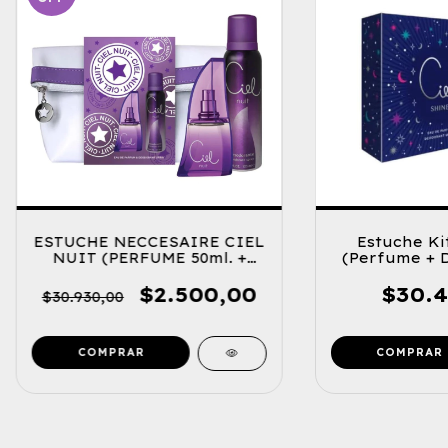
ESTUCHE NECCESAIRE CIEL
Estuche Kit
NUIT (PERFUME 50ml. +
(Perfume + 
DESODORANTE 123ml.)
$2.500,00
$30.4
$30.930,00