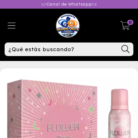
👉Canal de Whatsapp👈
0