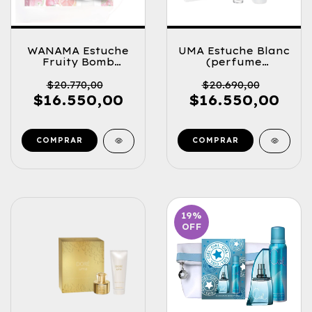
WANAMA Estuche
UMA Estuche Blanc
Fruity Bomb
(perfume
(perfume
19ml.+Locion
19ml.+Locion
Corporal)
$20.770,00
$20.690,00
Corporal)
$16.550,00
$16.550,00
19
%
OFF