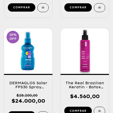
15
%
OFF
DERMAGLOS Solar
The Real Brazilian
FPS30 Spray
Keratin - Botox
Invisible 180ml.
Liquid 250ml.
$28.200,00
$4.560,00
$24.000,00