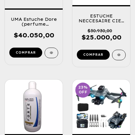
ESTUCHE
UMA Estuche Dore
NECCESAIRE CIEL
(perfume
CLASICO
50ml.+Locion
(PERFUME 50ml. +
$30.930,00
Corporal)
$40.050,00
DESODORANTE
$25.000,00
123ml.)
23
%
OFF