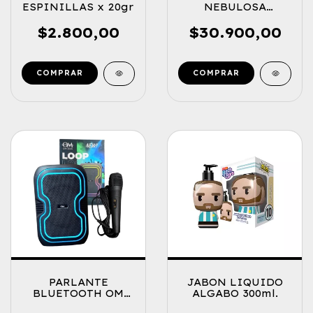
ESPINILLAS x 20gr
NEBULOSA
ASTRONAUTA CON
PARLANTE
$2.800,00
$30.900,00
JABON LIQUIDO
PARLANTE
ALGABO 300ml.
BLUETOOTH OM
LOOP 8" CON