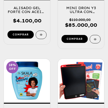
ALISADO GEL
MINI DRON Y3
FORTE CON ACEITE
ULTRA CON
RICINO - ANA LISS
CONTROL 4K
de Vella 500g
$4.100,00
$110.000,00
$85.000,00
18
%
OFF