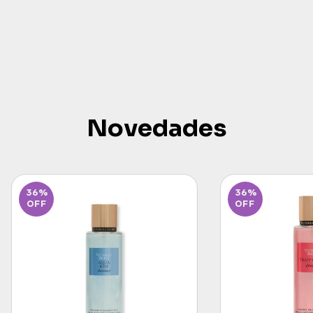
Novedades
36
%
36
%
OFF
OFF