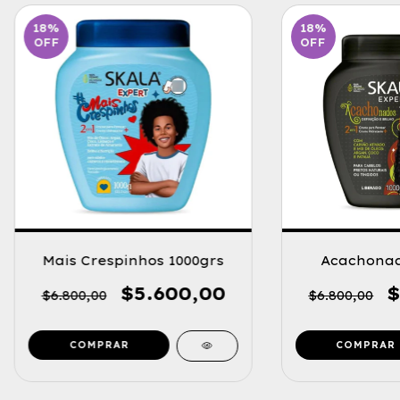
18
%
18
%
OFF
OFF
Mais Crespinhos 1000grs
Acachonado
$5.600,00
$
$6.800,00
$6.800,00