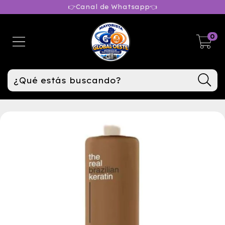
👉Canal de Whatsapp👈
0